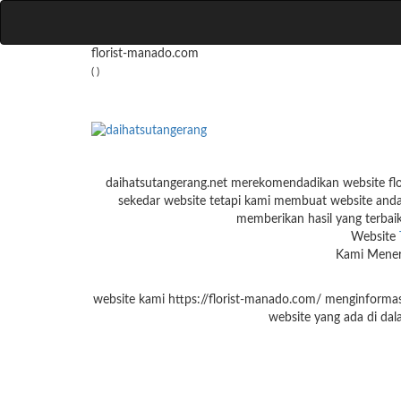
florist-manado.com
( )
daihatsutangerang.net merekomendadikan website flo
sekedar website tetapi kami membuat website anda 
memberikan hasil yang terbaik 
Website
Kami Meneri
website kami https://florist-manado.com/ menginformas
website yang ada di dal