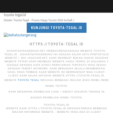
toyota-tegal.id
(Dealer Toyota Tegal - Promo Harga Toyota 2026 terbaik )
KUNJUNGI TOYOTA-TEGAL.ID
HTTPS://TOYOTA-TEGAL.ID
DAIHATSUTANGERANG.NET MEREKOMENDADIKAN WEBSITE TOYOTA-
TEGAL.ID , DAIHATSUTANGERANG INI ADALAH SALAH SATU PORTOFOLIO
WEBSITE + SEO JASACOM.NET, KAMI MEMBUAT BUKAN HANYA SEKEDAR
WEBSITE TETAPI KAMI MEMBUAT WEBSITE ANDA TAMPIL DI HALAMAN 1
GOOGLE DENGNA KATA KUNCI PERNCARIAN TERTENTU YANG SESUAI
DENGAN TARGET KEYWORD. KAMI BERUSAHA SELALU MEMBERIKAN
HASIL YANG TERBAIK AGAR WEBSITE INI BERMANFAAT BAGI CLIENT-
CLIENT KAMI SALAH SATUNYA WEBSITE HTTPS://TOYOTA-TEGAL.ID.
WEBSITE
TOYOTA TEGAL
MENJUAL BERBAGAI MACAM JENIS MOBIL MERK
MOBIL TOYOTA.
KAMI MENERIMA PEMBELIAN CASH / KREDIT ATAUPUN TRANDE IN
KHUSUS PEMBELIAN MOBIL TOYOTA.
TOYOTA-TEGAL.ID
WEBSITE KAMI HTTPS://TOYOTA-TEGAL.ID MENGINFORMASI BERBAGAI
MACAM INFORMASI WEBSITE - WEBSITE YANG ADA DI CLIENT